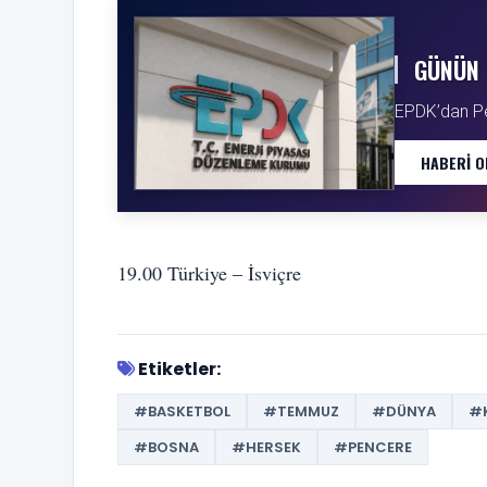
GÜNÜN 
EPDK’dan Petr
HABERI O
19.00 Türkiye – İsviçre
Etiketler:
#BASKETBOL
#TEMMUZ
#DÜNYA
#
#BOSNA
#HERSEK
#PENCERE