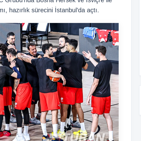
C Grubu’nda Bosna Hersek ve İsviçre ile
ı, hazırlık sürecini İstanbul’da açtı.