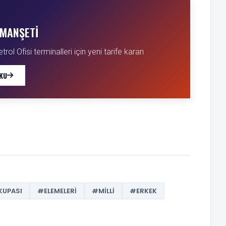
MANŞETI
ol Ofisi terminalleri için yeni tarife kararı
KU
KUPASI
#ELEMELERI
#MILLI
#ERKEK