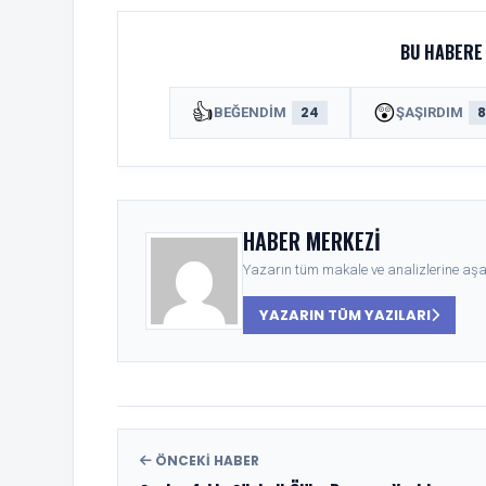
BU HABERE 
👍
😲
24
BEĞENDIM
ŞAŞIRDIM
HABER MERKEZI
Yazarın tüm makale ve analizlerine aşağ
YAZARIN TÜM YAZILARI
ÖNCEKI HABER