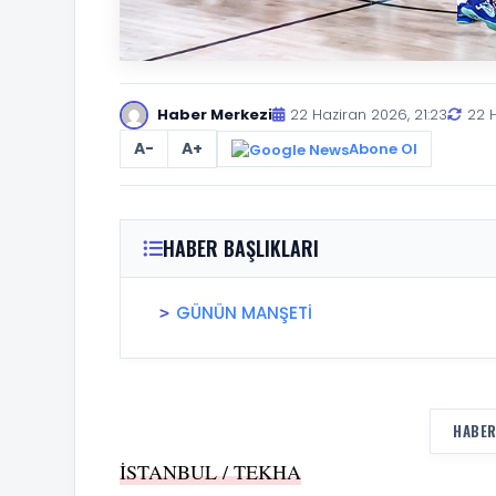
Haber Merkezi
22 Haziran 2026, 21:23
22 H
A-
A+
Abone Ol
HABER BAŞLIKLARI
GÜNÜN MANŞETİ
HABER
İSTANBUL / TEKHA