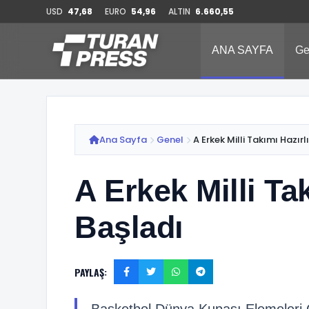
USD
47,68
EURO
54,96
ALTIN
6.660,55
ANA SAYFA
Ge
Ana Sayfa
Genel
A Erkek Milli Takımı Hazırlı
A Erkek Milli Ta
Başladı
PAYLAŞ: