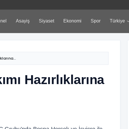
nel
Asayiş
Siyaset
Ekonomi
Spor
Türkiye
klarına...
kımı Hazırlıklarına