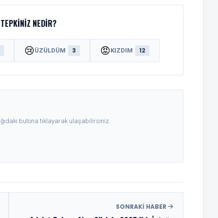
TEPKINIZ NEDIR?
😢
😡
8
3
12
ÜZÜLDÜM
KIZDIM
ıdaki butona tıklayarak ulaşabilirsiniz.
SONRAKI HABER