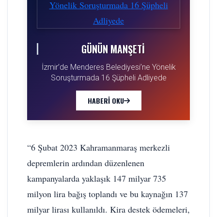
GÜNÜN MANŞETI
İzmir’de Menderes Belediyesi’ne Yönelik
Soruşturmada 16 Şüpheli Adliyede
HABERI OKU
“6 Şubat 2023 Kahramanmaraş merkezli
depremlerin ardından düzenlenen
kampanyalarda yaklaşık 147 milyar 735
milyon lira bağış toplandı ve bu kaynağın 137
milyar lirası kullanıldı. Kira destek ödemeleri,