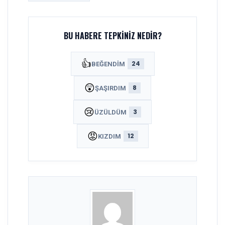
BU HABERE TEPKINIZ NEDIR?
👍
24
BEĞENDIM
😲
8
ŞAŞIRDIM
😢
3
ÜZÜLDÜM
😡
12
KIZDIM