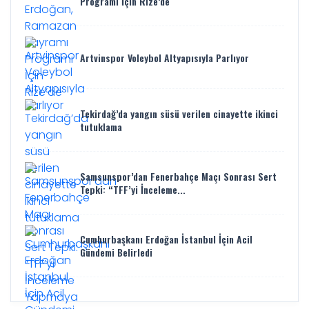
Programı İçin Rize’de
Artvinspor Voleybol Altyapısıyla Parlıyor
Tekirdağ’da yangın süsü verilen cinayette ikinci
tutuklama
Samsunspor’dan Fenerbahçe Maçı Sonrası Sert
Tepki: “TFF’yi İnceleme...
Cumhurbaşkanı Erdoğan İstanbul İçin Acil
Gündemi Belirledi