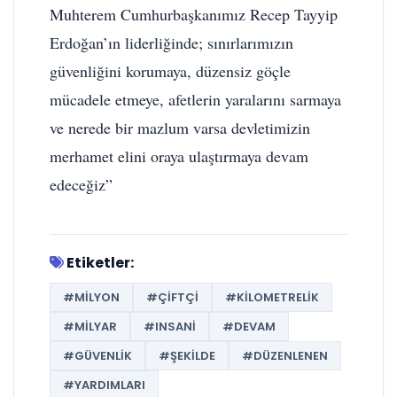
Muhterem Cumhurbaşkanımız Recep Tayyip
Erdoğan’ın liderliğinde; sınırlarımızın
güvenliğini korumaya, düzensiz göçle
mücadele etmeye, afetlerin yaralarını sarmaya
ve nerede bir mazlum varsa devletimizin
merhamet elini oraya ulaştırmaya devam
edeceğiz”
Etiketler:
#MILYON
#ÇIFTÇI
#KILOMETRELIK
#MILYAR
#INSANI
#DEVAM
#GÜVENLIK
#ŞEKILDE
#DÜZENLENEN
#YARDIMLARI