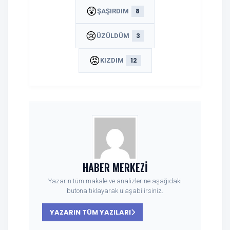
😲
8
ŞAŞIRDIM
😢
3
ÜZÜLDÜM
😡
12
KIZDIM
HABER MERKEZI
Yazarın tüm makale ve analizlerine aşağıdaki
butona tıklayarak ulaşabilirsiniz.
YAZARIN TÜM YAZILARI