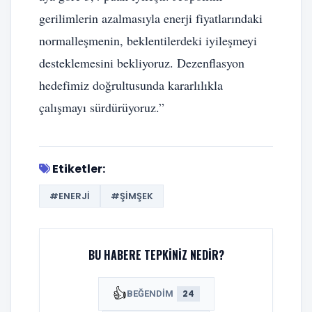
gerilimlerin azalmasıyla enerji fiyatlarındaki
normalleşmenin, beklentilerdeki iyileşmeyi
desteklemesini bekliyoruz. Dezenflasyon
hedefimiz doğrultusunda kararlılıkla
çalışmayı sürdürüyoruz.”
Etiketler:
#ENERJI
#ŞIMŞEK
BU HABERE TEPKINIZ NEDIR?
👍
24
BEĞENDIM