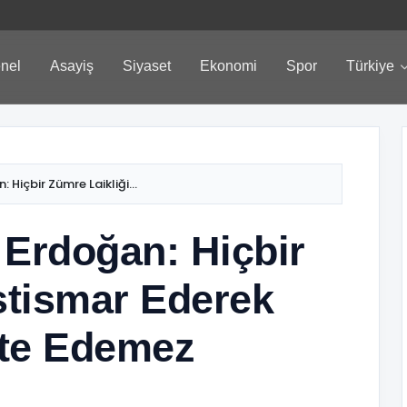
nel
Asayiş
Siyaset
Ekonomi
Spor
Türkiye
içbir Zümre Laikliği...
Erdoğan: Hiçbir
İstismar Ederek
kte Edemez