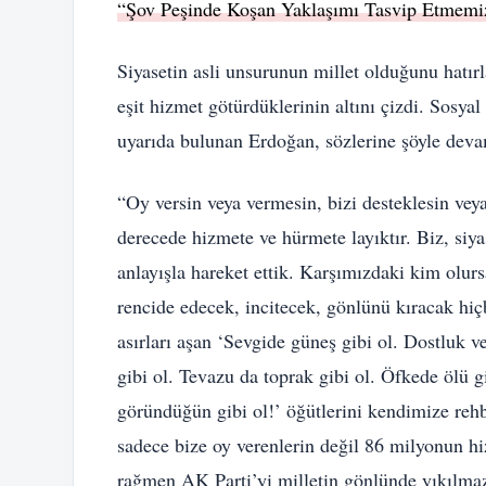
“Şov Peşinde Koşan Yaklaşımı Tasvip Etmem
Siyasetin asli unsurunun millet olduğunu hatı
eşit hizmet götürdüklerinin altını çizdi. Sosyal
uyarıda bulunan Erdoğan, sözlerine şöyle devam
“Oy versin veya vermesin, bizi desteklesin ve
derecede hizmete ve hürmete layıktır. Biz, si
anlayışla hareket ettik. Karşımızdaki kim olur
rencide edecek, incitecek, gönlünü kıracak hiç
asırları aşan ‘Sevgide güneş gibi ol. Dostluk v
gibi ol. Tevazu da toprak gibi ol. Öfkede ölü g
göründüğün gibi ol!’ öğütlerini kendimize rehbe
sadece bize oy verenlerin değil 86 milyonun hi
rağmen AK Parti’yi milletin gönlünde yıkılmaz 