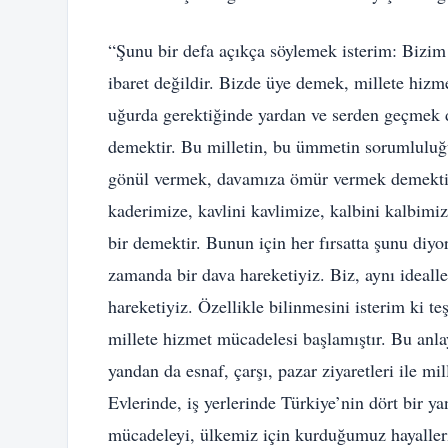
“Şunu bir defa açıkça söylemek isterim: Bizim
ibaret değildir. Bizde üye demek, millete hiz
uğurda gerektiğinde yardan ve serden geçmek d
demektir. Bu milletin, bu ümmetin sorumluluğ
gönül vermek, davamıza ömür vermek demektir.
kaderimize, kavlini kavlimize, kalbini kalbimi
bir demektir. Bunun için her fırsatta şunu diyor
zamanda bir dava hareketiyiz. Biz, aynı idealle
hareketiyiz. Özellikle bilinmesini isterim ki te
millete hizmet mücadelesi başlamıştır. Bu anlay
yandan da esnaf, çarşı, pazar ziyaretleri ile m
Evlerinde, iş yerlerinde Türkiye’nin dört bir y
mücadeleyi, ülkemiz için kurduğumuz hayalleri,