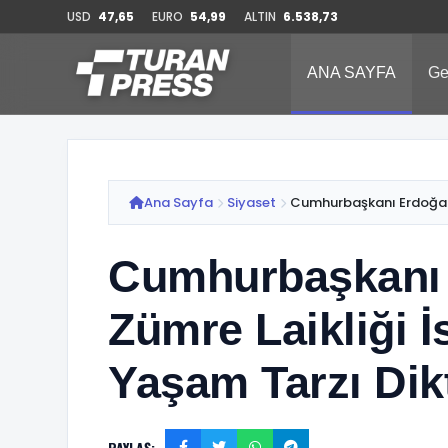
USD
47,65
EURO
54,99
ALTIN
6.538,73
ANA SAYFA
Ge
Ana Sayfa
Siyaset
Cumhurbaşkanı Erdoğan: H
Cumhurbaşkanı 
Zümre Laikliği 
Yaşam Tarzı Di
PAYLAŞ: