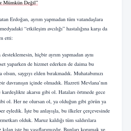
iz Mümkün Değil”
rlatan Erdoğan, ayrım yapmadan tüm vatandaşlara
 medyadaki “etkileşim avcılığı” hastalığına karşı da
 etti:
ya desteklemesin, hiçbir ayrım yapmadan aynı
yaset yaparken de hizmet ederken de daima bu
sa olsun, saygıyı elden bırakmadık. Muhatabımızı
bir davranışın içinde olmadık. Hazreti Mevlana’nın
e kardeşlikte akarsu gibi ol. Hataları örtmede gece
ibi ol. Her ne olursan ol, ya olduğun gibi görün ya
r eyledik. İşte bu anlayışla, bu ilkeler çerçevesinde
zmetkarı olduk. Maruz kaldığı tüm saldırılara
kılan işte bu vasıflarımızdır. Bunları korumak ve