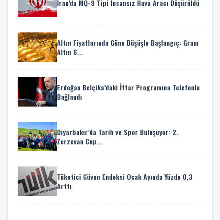
İran’da MQ-9 Tipi İnsansız Hava Aracı Düşürüldü
Altın Fiyatlarında Güne Düşüşle Başlangıç: Gram
Altın 6...
Erdoğan Belçika’daki İftar Programına Telefonla
Bağlandı
Diyarbakır’da Tarih ve Spor Buluşuyor: 2.
Zerzevan Cup...
Tüketici Güven Endeksi Ocak Ayında Yüzde 0,3
Arttı