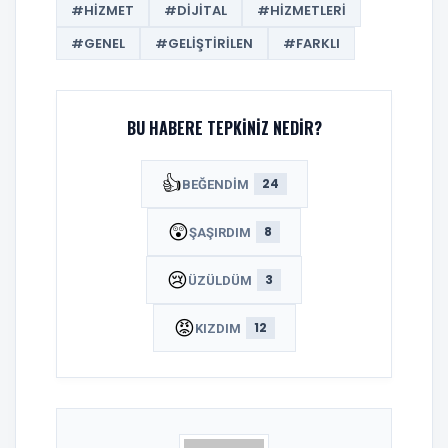
#HIZMET
#DIJITAL
#HIZMETLERI
#GENEL
#GELIŞTIRILEN
#FARKLI
BU HABERE TEPKINIZ NEDIR?
👍
24
BEĞENDIM
😲
8
ŞAŞIRDIM
😢
3
ÜZÜLDÜM
😡
12
KIZDIM