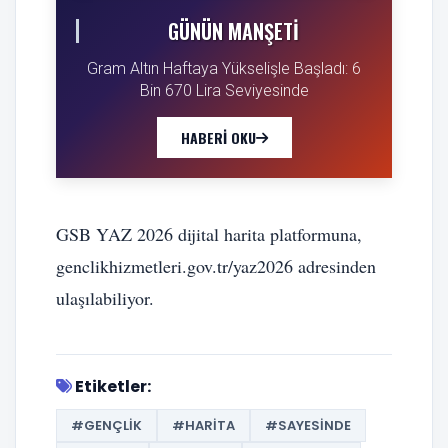
GÜNÜN MANŞETI
Gram Altın Haftaya Yükselişle Başladı: 6
Bin 670 Lira Seviyesinde
HABERI OKU
GSB YAZ 2026 dijital harita platformuna,
genclikhizmetleri.gov.tr/yaz2026 adresinden
ulaşılabiliyor.
Etiketler:
#GENÇLIK
#HARITA
#SAYESINDE