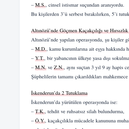
–
M.S.
, cinsel istismar suçundan aranıyordu.
Bu kişilerden 3’ü serbest bırakılırken, 5’i tutu
Altınözü’nde Göçmen Kaçakçılığı ve Hırsızlı
Altınözü’nde yapılan operasyonda, şu kişiler gö
–
M.D.
, kamu kurumlarına ait eşya hakkında hı
–
Y.T.
, bir yabancının ülkeye yasa dışı sokulm
–
M.N.
ve
Z.N.
, aynı suçtan 3 yıl 9 ay hapis c
Şüphelilerin tamamı çıkarıldıkları mahkemece 
İskenderun’da 2 Tutuklama
İskenderun’da yürütülen operasyonda ise:
–
T.K.
, tehdit ve ruhsatsız silah bulundurma,
–
Ö.Y.
, kaçakçılıkla mücadele kanununa muhale