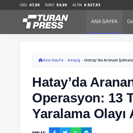
USD
47,65
EURO
54,99
ALTIN
6.527,53
ANA SAYFA
Ge
Ana Sayfa
Asayiş
Hatay’da Aranan Şahıslar
Hatay’da Aranan
Operasyon: 13 T
Yaralama Olayı A
PAYLAŞ: