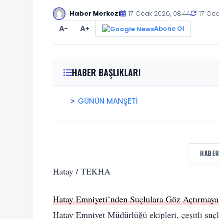
Haber Merkezi
17 Ocak 2026, 08:44
17 Oca
A-
A+
Abone Ol
HABER BAŞLIKLARI
GÜNÜN MANŞETİ
HABER
Hatay / TEKHA
Hatay Emniyeti’nden Suçlulara Göz Açtırmaya
Hatay Emniyet Müdürlüğü ekipleri, çeşitli suç