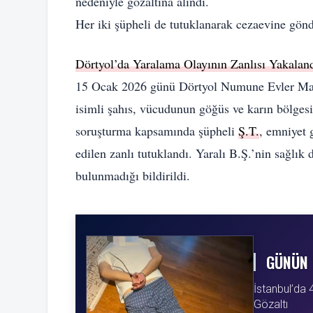
nedeniyle gözaltına alındı.
Her iki şüpheli de tutuklanarak cezaevine gönd
Dörtyol’da Yaralama Olayının Zanlısı Yakalan
15 Ocak 2026 günü Dörtyol Numune Evler Maha
isimli şahıs, vücudunun göğüs ve karın bölgesin
soruşturma kapsamında şüpheli
Ş.T.
, emniyet 
edilen zanlı tutuklandı. Yaralı B.Ş.’nin sağlık
bulunmadığı bildirildi.
GÜNÜN 
İstanbul’da
Gözaltı