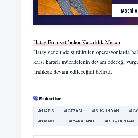
HABERI O
Hatay Emniyeti’nden Kararlılık Mesajı
Hatay genelinde sürdürülen operasyonlarda halk
karşı kararlı mücadelenin devam edeceği vurgul
aralıksız devam edileceğini belirtti.
Etiketler:
#HAPIS
#CEZASI
#SUÇUNDAN
#GÖ
#EMNIYET
#YAKALANDI
#SUÇLARDAN