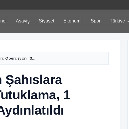
nel
Asayiş
Siyaset
Ekonomi
Spor
Türkiye
a Operasyon: 13...
 Şahıslara
utuklama, 1
ydınlatıldı