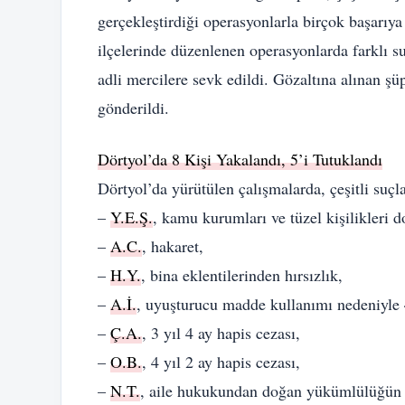
gerçekleştirdiği operasyonlarla birçok başarıya
ilçelerinde düzenlenen operasyonlarda farklı su
adli mercilere sevk edildi. Gözaltına alınan ş
gönderildi.
Dörtyol’da 8 Kişi Yakalandı, 5’i Tutuklandı
Dörtyol’da yürütülen çalışmalarda, çeşitli suçl
–
Y.E.Ş.
, kamu kurumları ve tüzel kişilikleri 
–
A.C.
, hakaret,
–
H.Y.
, bina eklentilerinden hırsızlık,
–
A.İ.
, uyuşturucu madde kullanımı nedeniyle 4
–
Ç.A.
, 3 yıl 4 ay hapis cezası,
–
O.B.
, 4 yıl 2 ay hapis cezası,
–
N.T.
, aile hukukundan doğan yükümlülüğün ih