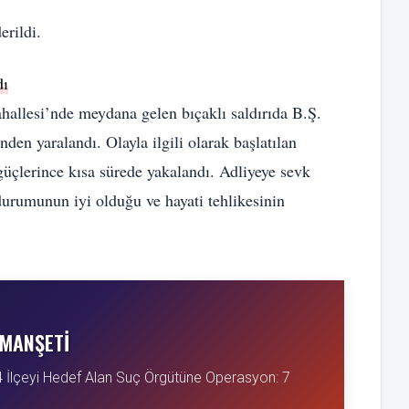
erildi.
dı
llesi’nde meydana gelen bıçaklı saldırıda B.Ş.
den yaralandı. Olayla ilgili olarak başlatılan
güçlerince kısa sürede yakalandı. Adliyeye sevk
 durumunun iyi olduğu ve hayati tehlikesinin
MANŞETI
 4 İlçeyi Hedef Alan Suç Örgütüne Operasyon: 7