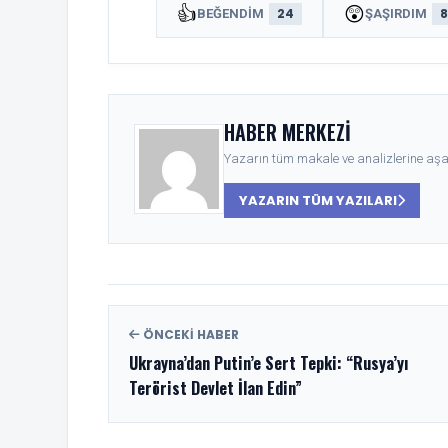
👍
😲
24
BEĞENDIM
ŞAŞIRDIM
HABER MERKEZI
Yazarın tüm makale ve analizlerine aşağ
YAZARIN TÜM YAZILARI
ÖNCEKI HABER
Ukrayna’dan Putin’e Sert Tepki: “Rusya’yı
Terörist Devlet İlan Edin”