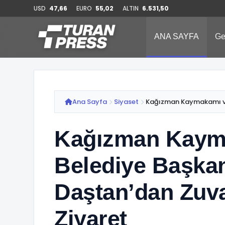
USD
47,66
EURO
55,02
ALTIN
6.531,50
ANA SAYFA
Ge
Ana Sayfa
Siyaset
Kağızman Kaymakamı ve 
Kağızman Kaym
Belediye Başkan
Daştan’dan Zuva
Ziyaret