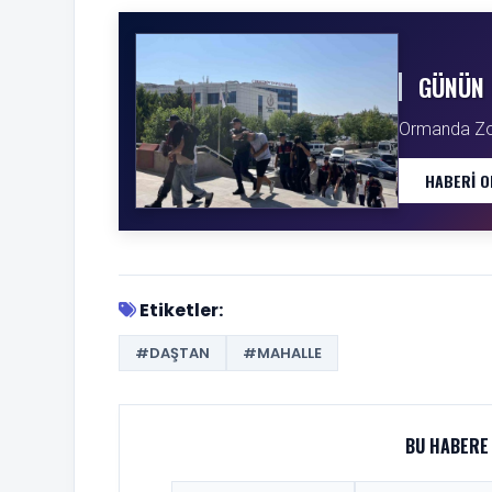
GÜNÜN 
Ormanda Zorl
HABERI O
Etiketler:
#DAŞTAN
#MAHALLE
BU HABERE 