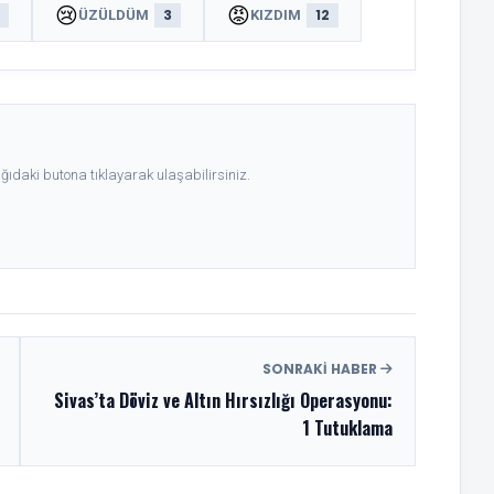
😢
😡
8
3
12
ÜZÜLDÜM
KIZDIM
ıdaki butona tıklayarak ulaşabilirsiniz.
SONRAKI HABER
Sivas’ta Döviz ve Altın Hırsızlığı Operasyonu:
1 Tutuklama