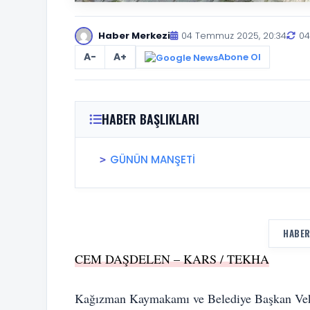
Haber Merkezi
04 Temmuz 2025, 20:34
04
A-
A+
Abone Ol
HABER BAŞLIKLARI
GÜNÜN MANŞETİ
HABER
CEM DAŞDELEN – KARS / TEKHA
Kağızman Kaymakamı ve Belediye Başkan Vekil