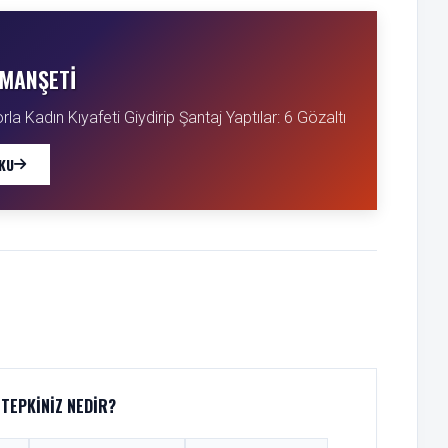
MANŞETI
a Kadın Kıyafeti Giydirip Şantaj Yaptılar: 6 Gözaltı
KU
TEPKINIZ NEDIR?