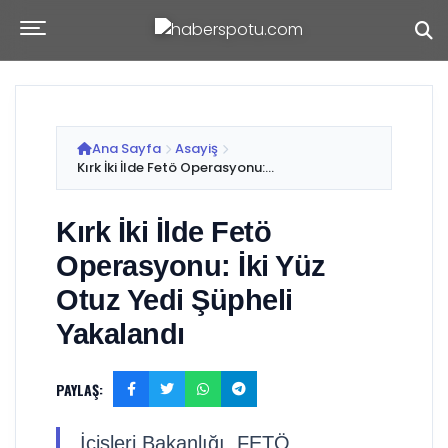
Ana Sayfa
Asayiş
Kırk İki İlde Fetö Operasyonu:...
Kırk İki İlde Fetö
Operasyonu: İki Yüz
Otuz Yedi Şüpheli
Yakalandı
PAYLAŞ:
İçişleri Bakanlığı, FETÖ