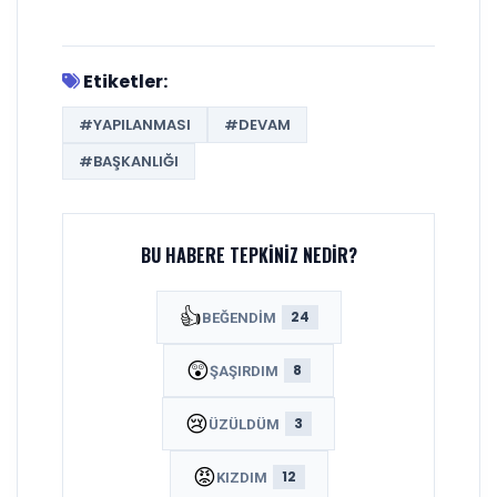
Etiketler:
#YAPILANMASI
#DEVAM
#BAŞKANLIĞI
BU HABERE TEPKINIZ NEDIR?
👍
24
BEĞENDIM
😲
8
ŞAŞIRDIM
😢
3
ÜZÜLDÜM
😡
12
KIZDIM