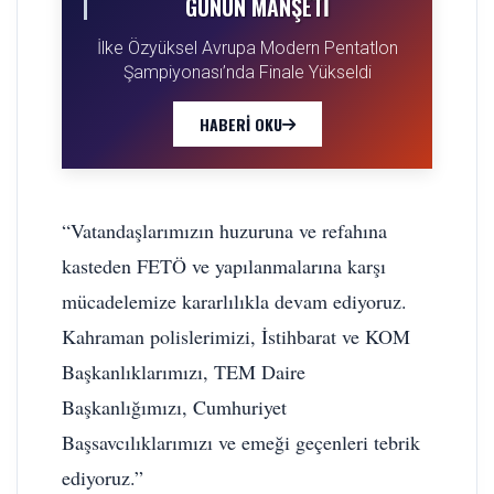
GÜNÜN MANŞETI
İlke Özyüksel Avrupa Modern Pentatlon
Şampiyonası’nda Finale Yükseldi
HABERI OKU
“Vatandaşlarımızın huzuruna ve refahına
kasteden FETÖ ve yapılanmalarına karşı
mücadelemize kararlılıkla devam ediyoruz.
Kahraman polislerimizi, İstihbarat ve KOM
Başkanlıklarımızı, TEM Daire
Başkanlığımızı, Cumhuriyet
Başsavcılıklarımızı ve emeği geçenleri tebrik
ediyoruz.”