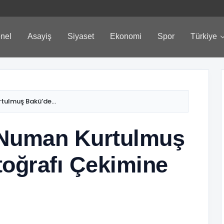
nel
Asayiş
Siyaset
Ekonomi
Spor
Türkiye
ulmuş Bakü’de...
Numan Kurtulmuş
toğrafı Çekimine