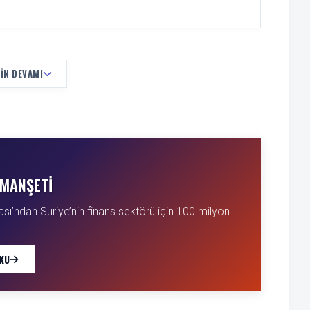
IN DEVAMI
MANŞETI
ı’ndan Suriye’nin finans sektörü için 100 milyon
KU