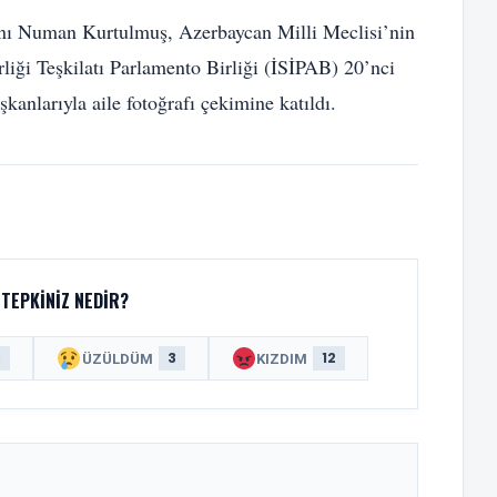
ı Numan Kurtulmuş, Azerbaycan Milli Meclisi’nin
liği Teşkilatı Parlamento Birliği (İSİPAB) 20’nci
anlarıyla aile fotoğrafı çekimine katıldı.
TEPKINIZ NEDIR?
8
3
12
ÜZÜLDÜM
KIZDIM