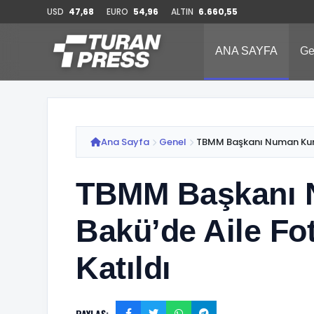
USD
47,68
EURO
54,96
ALTIN
6.660,55
ANA SAYFA
Ge
Ana Sayfa
Genel
TBMM Başkanı Numan Kurt
TBMM Başkanı 
Bakü’de Aile Fo
Katıldı
PAYLAŞ: