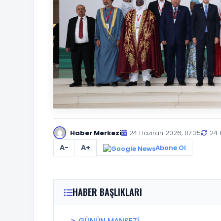
Haber Merkezi
24 Haziran 2026, 07:35
24 
A-
A+
Abone Ol
HABER BAŞLIKLARI
GÜNÜN MANŞETİ