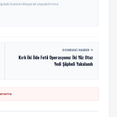
ıdaki butona tıklayarak ulaşabilirsiniz.
SONRAKI HABER
Kırk İki İlde Fetö Operasyonu: İki Yüz Otuz
Yedi Şüpheli Yakalandı
Deneme