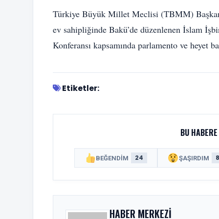
Türkiye Büyük Millet Meclisi (TBMM) Başkan
ev sahipliğinde Bakü’de düzenlenen İslam İşbir
Konferansı kapsamında parlamento ve heyet başk
Etiketler:
BU HABERE 
24
BEĞENDIM
ŞAŞIRDIM
HABER MERKEZI