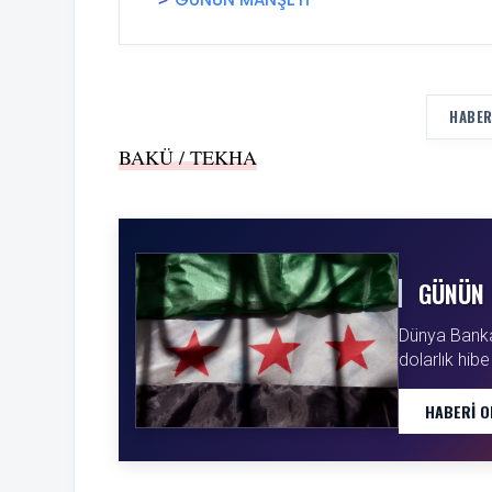
HABER
BAKÜ / TEKHA
GÜNÜN 
Dünya Bankas
dolarlık hibe
HABERI O