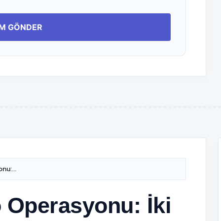
nu:...
tö Operasyonu: İki