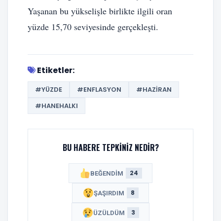
Yaşanan bu yükselişle birlikte ilgili oran
yüzde 15,70 seviyesinde gerçekleşti.
Etiketler:
#YÜZDE
#ENFLASYON
#HAZIRAN
#HANEHALKI
BU HABERE TEPKINIZ NEDIR?
24
BEĞENDIM
8
ŞAŞIRDIM
3
ÜZÜLDÜM