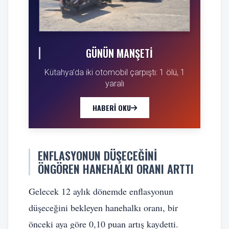
GÜNÜN MANŞETI
Kütahya’da iki otomobil çarpıştı: 1 ölü, 1
yaralı
HABERI OKU
ENFLASYONUN DÜŞECEĞINI
ÖNGÖREN HANEHALKI ORANI ARTTI
Gelecek 12 aylık dönemde enflasyonun
düşeceğini bekleyen hanehalkı oranı, bir
önceki aya göre 0,10 puan artış kaydetti.