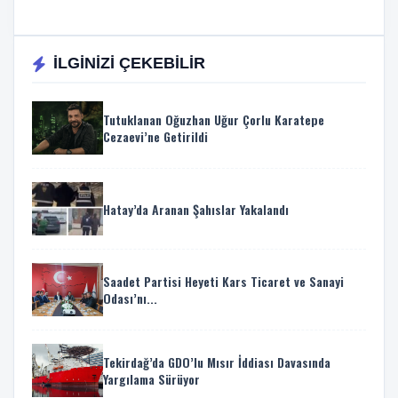
İLGİNİZİ ÇEKEBİLİR
Tutuklanan Oğuzhan Uğur Çorlu Karatepe
Cezaevi’ne Getirildi
Hatay’da Aranan Şahıslar Yakalandı
Saadet Partisi Heyeti Kars Ticaret ve Sanayi
Odası’nı...
Tekirdağ’da GDO’lu Mısır İddiası Davasında
Yargılama Sürüyor