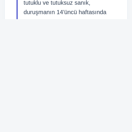
tutuklu ve tutuksuz sanık,
duruşmanın 14’üncü haftasında
hakim karşısına çıkıyor.
Haber Merkezi
22 Haziran 2026, 11:05
22 Haziran 2026, 11:05
3 dk okuma
30 Okunma
A-
A+
Abone Ol