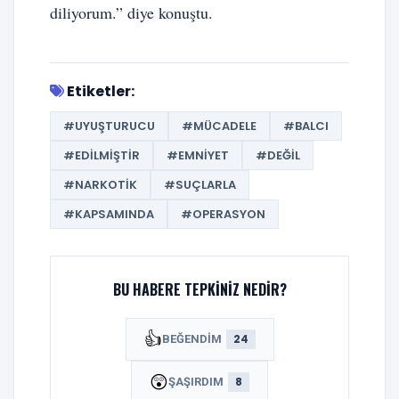
diliyorum.” diye konuştu.
Etiketler:
#UYUŞTURUCU
#MÜCADELE
#BALCI
#EDILMIŞTIR
#EMNIYET
#DEĞIL
#NARKOTIK
#SUÇLARLA
#KAPSAMINDA
#OPERASYON
BU HABERE TEPKINIZ NEDIR?
👍
24
BEĞENDIM
😲
8
ŞAŞIRDIM