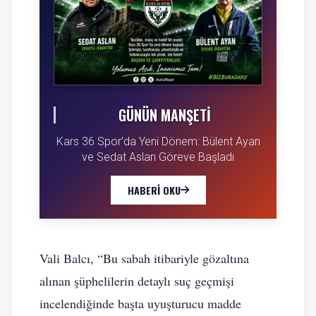
GÜNÜN MANŞETI
Kars 36 Spor’da Yeni Dönem: Bülent Ayan
ve Sedat Aslan Göreve Başladı
HABERI OKU
Vali Balcı, “Bu sabah itibariyle gözaltına
alınan şüphelilerin detaylı suç geçmişi
incelendiğinde başta uyuşturucu madde