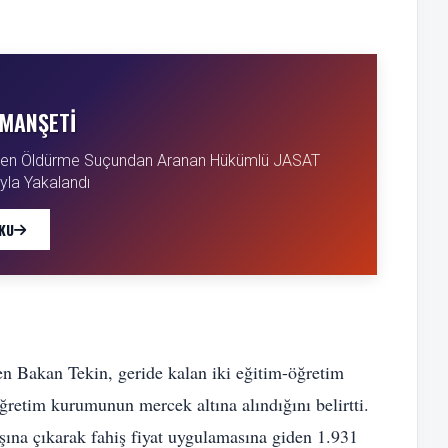
MANŞETI
sten Öldürme Suçundan Aranan Hükümlü JASAT
la Yakalandı
KU
en Bakan Tekin, geride kalan iki eğitim-öğretim
retim kurumunun mercek altına alındığını belirtti.
şına çıkarak fahiş fiyat uygulamasına giden 1.931