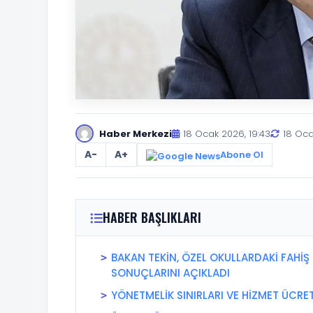
Haber Merkezi
18 Ocak 2026, 19:43
18 Oca
A-
A+
Abone Ol
HABER BAŞLIKLARI
BAKAN TEKİN, ÖZEL OKULLARDAKİ FAHİŞ
SONUÇLARINI AÇIKLADI
YÖNETMELİK SINIRLARI VE HİZMET ÜCRE