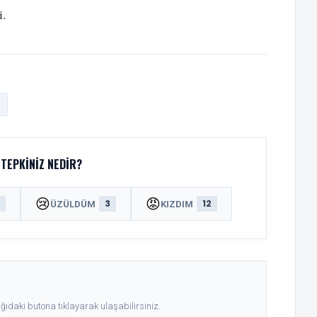
i.
TEPKINIZ NEDIR?
😢
😡
8
3
12
ÜZÜLDÜM
KIZDIM
ıdaki butona tıklayarak ulaşabilirsiniz.