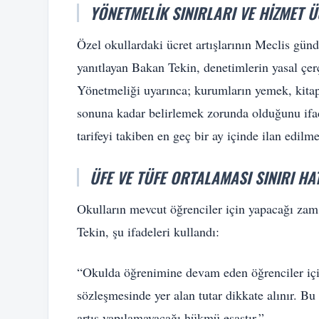
YÖNETMELIK SINIRLARI VE HIZMET 
Özel okullardaki ücret artışlarının Meclis gün
yanıtlayan Bakan Tekin, denetimlerin yasal çe
Yönetmeliği uyarınca; kurumların yemek, kitap,
sonuna kadar belirlemek zorunda olduğunu ifade
tarifeyi takiben en geç bir ay içinde ilan edilm
ÜFE VE TÜFE ORTALAMASI SINIRI HA
Okulların mevcut öğrenciler için yapacağı zam o
Tekin, şu ifadeleri kullandı:
“Okulda öğrenimine devam eden öğrenciler için
sözleşmesinde yer alan tutar dikkate alınır. 
artış yapılamayacağı hükmü esastır.”