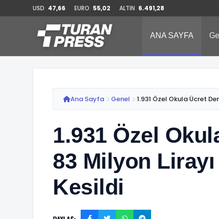
USD
47,66
EURO
55,02
ALTIN
6.491,28
ANA SAYFA
Ge
Ana Sayfa
Genel
1.931 Özel Okula Ücret Dene
1.931 Özel Okul
83 Milyon Liray
Kesildi
PAYLAŞ: