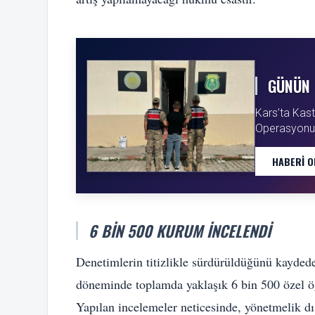
GÜNÜN 
Kars’ta Ka
Operasyonuy
HABERI O
6 BIN 500 KURUM İNCELENDI
Denetimlerin titizlikle sürdürüldüğünü kayded
döneminde toplamda yaklaşık 6 bin 500 özel öğ
Yapılan incelemeler neticesinde, yönetmelik dı