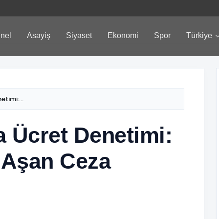
nel
Asayiş
Siyaset
Ekonomi
Spor
Türkiye
timi:...
a Ücret Denetimi:
ı Aşan Ceza