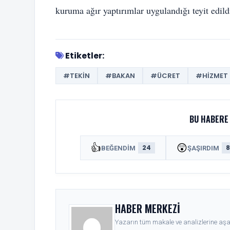
kuruma ağır yaptırımlar uygulandığı teyit edild
Etiketler:
#TEKIN
#BAKAN
#ÜCRET
#HIZMET
BU HABERE 
👍
😲
24
BEĞENDIM
ŞAŞIRDIM
HABER MERKEZI
Yazarın tüm makale ve analizlerine aşağ