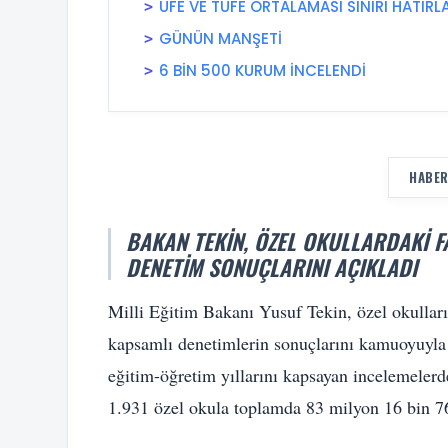
ÜFE VE TÜFE ORTALAMASI SINIRI HATIRLA
GÜNÜN MANŞETİ
6 BİN 500 KURUM İNCELENDİ
HABER
BAKAN TEKIN, ÖZEL OKULLARDAKI F
DENETIM SONUÇLARINI AÇIKLADI
Milli Eğitim Bakanı Yusuf Tekin, özel okulların
kapsamlı denetimlerin sonuçlarını kamuoyuyl
eğitim-öğretim yıllarını kapsayan incelemelerd
1.931 özel okula toplamda 83 milyon 16 bin 769