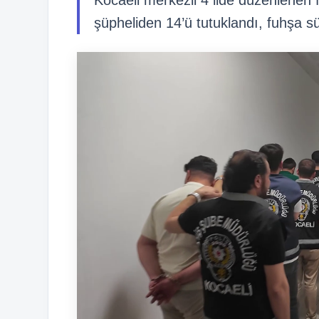
Kocaeli merkezli 4 ilde düzenlenen
şüpheliden 14’ü tutuklandı, fuhşa sü