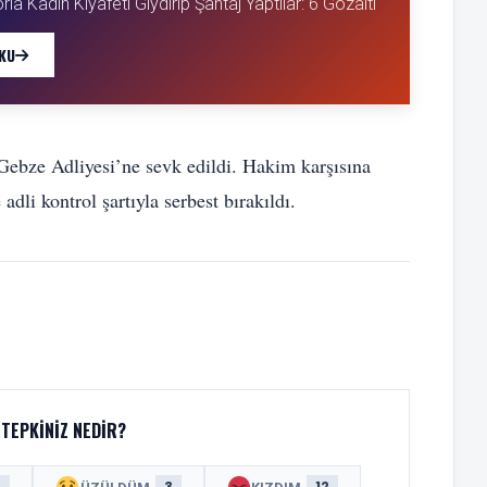
a Kadın Kıyafeti Giydirip Şantaj Yaptılar: 6 Gözaltı
KU
 Gebze Adliyesi’ne sevk edildi. Hakim karşısına
adli kontrol şartıyla serbest bırakıldı.
TEPKINIZ NEDIR?
8
3
12