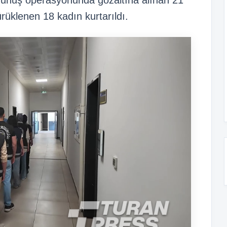
 fuhuş operasyonunda gözaltına alınan 21
rüklenen 18 kadın kurtarıldı.