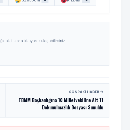
ÜZÜLDÜM
KIZDIM
ıdaki butona tıklayarak ulaşabilirsiniz.
SONRAKI HABER
TBMM Başkanlığına 10 Milletvekiline Ait 11
Dokunulmazlık Dosyası Sunuldu