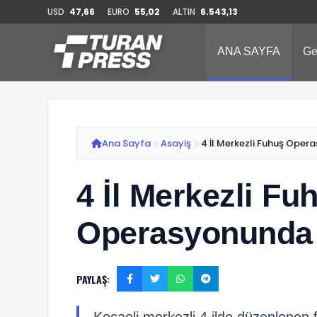
USD
47,66
EURO
55,02
ALTIN
6.543,13
ANA SAYFA
Ge
Ana Sayfa
Asayiş
4 İl Merkezli Fuhuş Oper
4 İl Merkezli Fu
Operasyonunda 
PAYLAŞ: