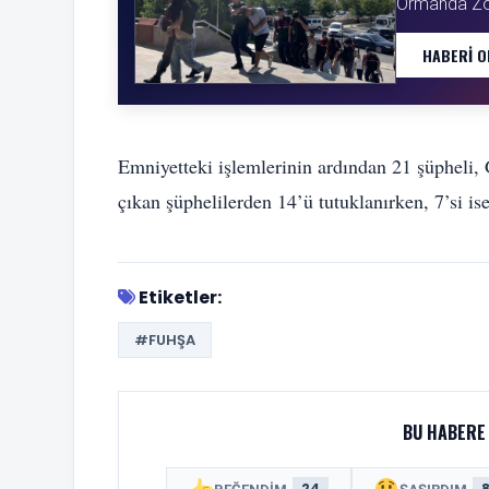
Ormanda Zorl
HABERI O
Emniyetteki işlemlerinin ardından 21 şüpheli,
çıkan şüphelilerden 14’ü tutuklanırken, 7’si ise 
Etiketler:
#FUHŞA
BU HABERE 
24