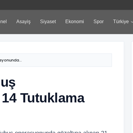
nel
Asayiş
Siyaset
Ekonomi
Spor
Türkiye
asyonunda...
huş
14 Tutuklama