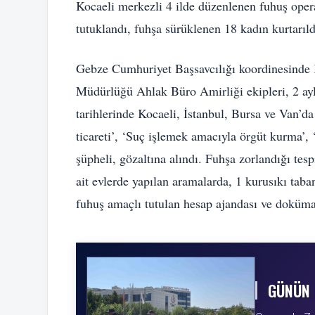
Kocaeli merkezli 4 ilde düzenlenen fuhuş oper
tutuklandı, fuhşa sürüklenen 18 kadın kurtarıld
Gebze Cumhuriyet Başsavcılığı koordinesinde
Müdürlüğü Ahlak Büro Amirliği ekipleri, 2 ayl
tarihlerinde Kocaeli, İstanbul, Bursa ve Van’d
ticareti’, ‘Suç işlemek amacıyla örgüt kurma’, 
şüpheli, gözaltına alındı. Fuhşa zorlandığı tes
ait evlerde yapılan aramalarda, 1 kurusıkı taban
fuhuş amaçlı tutulan hesap ajandası ve doküman,
GÜNÜN 