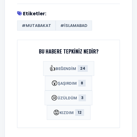
Etiketler:
#MUTABAKAT
#İSLAMABAD
BU HABERE TEPKINIZ NEDIR?
👍
24
BEĞENDIM
😲
8
ŞAŞIRDIM
😢
3
ÜZÜLDÜM
😡
12
KIZDIM