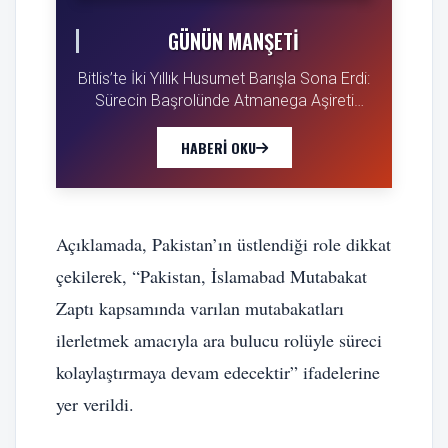
GÜNÜN MANŞETI
Bitlis’te İki Yıllık Husumet Barışla Sona Erdi:
Sürecin Başrolünde Atmanega Aşireti
Lideri Hasan Açık Vardı
HABERI OKU
Açıklamada, Pakistan’ın üstlendiği role dikkat
çekilerek, “Pakistan, İslamabad Mutabakat
Zaptı kapsamında varılan mutabakatları
ilerletmek amacıyla ara bulucu rolüyle süreci
kolaylaştırmaya devam edecektir” ifadelerine
yer verildi.