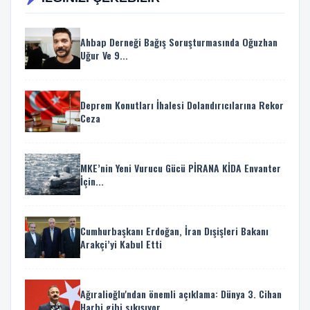
Ahbap Derneği Bağış Soruşturmasında Oğuzhan
Uğur Ve 9...
Deprem Konutları İhalesi Dolandırıcılarına Rekor
Ceza
MKE’nin Yeni Vurucu Gücü PİRANA KİDA Envanter
İçin...
Cumhurbaşkanı Erdoğan, İran Dışişleri Bakanı
Arakçi’yi Kabul Etti
Ağıralioğlu'ndan önemli açıklama: Dünya 3. Cihan
Harbi gibi sıkışıyor