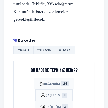
tutulacak. Teklifle, Yükseköğretim
Kanunu’nda bazı düzenlemeler
gerçekleştirilecek.
Etiketler:
#KAYIT
#LISANS
#HAKKI
BU HABERE TEPKINIZ NEDIR?
👍
24
BEĞENDIM
😲
8
ŞAŞIRDIM
😢
3
ÜZÜLDÜM