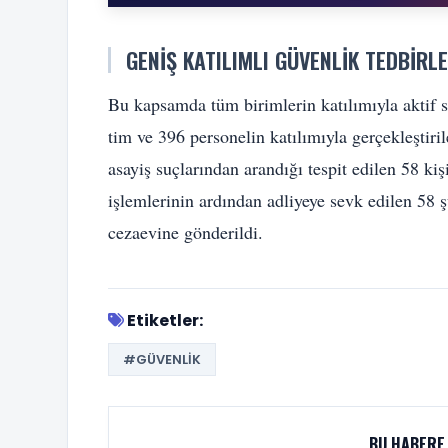
GENIŞ KATILIMLI GÜVENLIK TEDBIRLE
Bu kapsamda tüm birimlerin katılımıyla aktif su
tim ve 396 personelin katılımıyla gerçekleştiri
asayiş suçlarından arandığı tespit edilen 58 ki
işlemlerinin ardından adliyeye sevk edilen 58 
cezaevine gönderildi.
Etiketler:
#GÜVENLIK
BU HABERE 