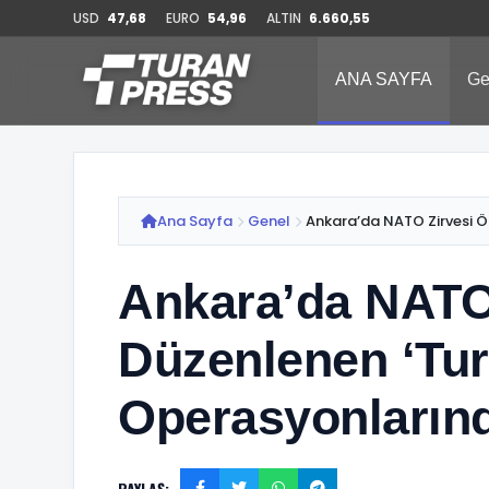
USD
47,68
EURO
54,96
ALTIN
6.660,55
ANA SAYFA
Ge
Ana Sayfa
Genel
Ankara’da NATO Zirvesi Ö
Ankara’da NATO
Düzenlenen ‘Tur
Operasyonların
PAYLAŞ: