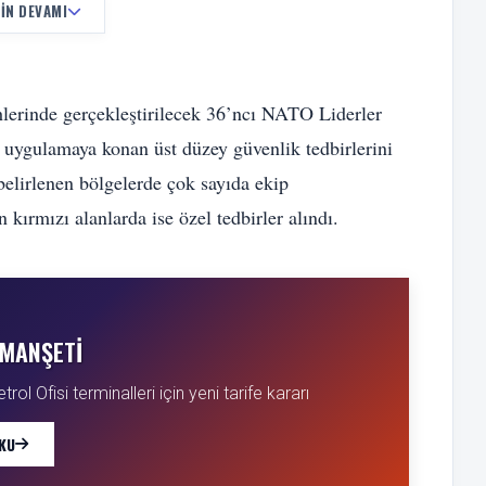
IN DEVAMI
erinde gerçekleştirilecek 36’ncı NATO Liderler
 uygulamaya konan üst düzey güvenlik tedbirlerini
elirlenen bölgelerde çok sayıda ekip
 kırmızı alanlarda ise özel tedbirler alındı.
MANŞETI
ol Ofisi terminalleri için yeni tarife kararı
KU