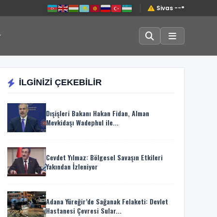
Sivas --°
İLGİNİZİ ÇEKEBİLİR
Dışişleri Bakanı Hakan Fidan, Alman
Mevkidaşı Wadephul ile...
Cevdet Yılmaz: Bölgesel Savaşın Etkileri
Yakından İzleniyor
Adana Yüreğir’de Sağanak Felaketi: Devlet
Hastanesi Çevresi Sular...