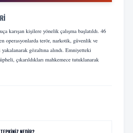
RI
ça karışan kişilere yönelik çalışma başlatıldı. 46
len operasyonlarda terör, narkotik, güvenlik ve
şi yakalanarak gözaltına alındı. Emniyetteki
şüpheli, çıkarıldıkları mahkemece tutuklanarak
TEPKINIZ NEDIR?