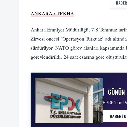
HABER
ANKARA / TEKHA
Ankara Emniyet Müdürlüğü, 7-8 Temmuz tarihl
Zirvesi öncesi ‘Operasyon Turkuaz’ adı altında
sürdürüyor. NATO görev alanları kapsamında b
görevlendirildi. 24 saat esasına göre oluşturulan
GÜNÜN 
EPDK’dan Petr
HABERI O