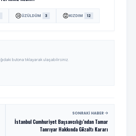
😢
😡
8
3
12
ÜZÜLDÜM
KIZDIM
ıdaki butona tıklayarak ulaşabilirsiniz.
SONRAKI HABER
İstanbul Cumhuriyet Başsavcılığı’ndan Tamar
Tanrıyar Hakkında Gözaltı Kararı