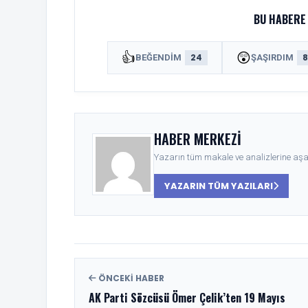
BU HABERE 
👍
😲
24
BEĞENDIM
ŞAŞIRDIM
HABER MERKEZI
Yazarın tüm makale ve analizlerine aşağ
YAZARIN TÜM YAZILARI
ÖNCEKI HABER
AK Parti Sözcüsü Ömer Çelik’ten 19 Mayıs