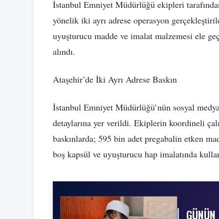
İstanbul Emniyet Müdürlüğü ekipleri tarafından
yönelik iki ayrı adrese operasyon gerçekleşti
uyuşturucu madde ve imalat malzemesi ele geçir
alındı.
Ataşehir’de İki Ayrı Adrese Baskın
İstanbul Emniyet Müdürlüğü’nün sosyal medya
detaylarına yer verildi. Ekiplerin koordineli ç
baskınlarda; 595 bin adet pregabalin etken mad
boş kapsül ve uyuşturucu hap imalatında kullan
GÜNÜN 