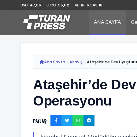
USD
47,66
EURO
55,02
ALTIN
6.563,16
ANA SAYFA
Ge
Ana Sayfa
Asayiş
Ataşehir’de Dev Uyuştu
Ataşehir’de De
Operasyonu
PAYLAŞ: