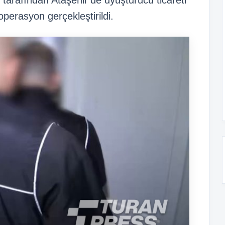
 tarafından Ataşehir’de uyuşturucu ticareti
operasyon gerçekleştirildi.