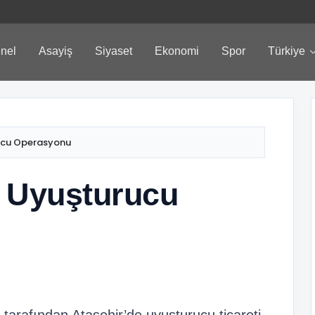
nel
Asayiş
Siyaset
Ekonomi
Spor
Türkiye
rucu Operasyonu
v Uyuşturucu