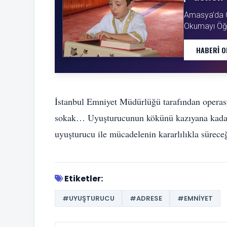
Amasya’da Ot
Okumayı Öğ
HABERI O
İstanbul Emniyet Müdürlüğü tarafından operas
sokak… Uyuşturucunun kökünü kazıyana kadar 
uyuşturucu ile mücadelenin kararlılıkla sürece
Etiketler:
#UYUŞTURUCU
#ADRESE
#EMNIYET