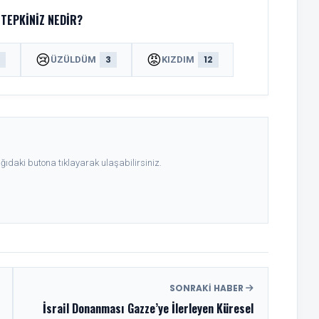
TEPKINIZ NEDIR?
😢
😡
8
3
12
ÜZÜLDÜM
KIZDIM
ıdaki butona tıklayarak ulaşabilirsiniz.
SONRAKI HABER
İsrail Donanması Gazze’ye İlerleyen Küresel