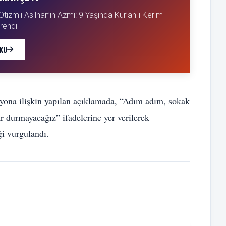
izmli Asilhan’ın Azmi: 9 Yaşında Kur’an-ı Kerim
rendi
KU
yona ilişkin yapılan açıklamada, “Adım adım, sokak
durmayacağız” ifadelerine yer verilerek
ği vurgulandı.