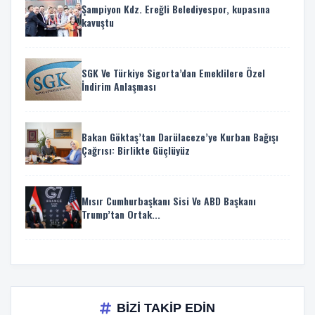
Şampiyon Kdz. Ereğli Belediyespor, kupasına
kavuştu
SGK Ve Türkiye Sigorta’dan Emeklilere Özel
İndirim Anlaşması
Bakan Göktaş’tan Darülaceze’ye Kurban Bağışı
Çağrısı: Birlikte Güçlüyüz
Mısır Cumhurbaşkanı Sisi Ve ABD Başkanı
Trump’tan Ortak...
BİZİ TAKİP EDİN