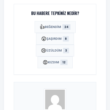
BU HABERE TEPKINIZ NEDIR?
👍
24
BEĞENDIM
😲
8
ŞAŞIRDIM
😢
3
ÜZÜLDÜM
😡
12
KIZDIM