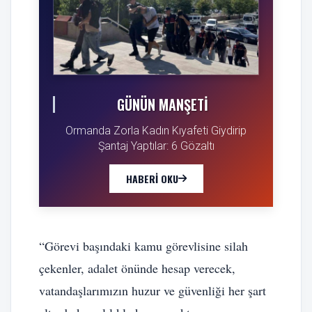
GÜNÜN MANŞETI
Ormanda Zorla Kadın Kıyafeti Giydirip
Şantaj Yaptılar: 6 Gözaltı
HABERI OKU
“Görevi başındaki kamu görevlisine silah
çekenler, adalet önünde hesap verecek,
vatandaşlarımızın huzur ve güvenliği her şart