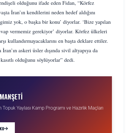
a endişeli olduğunu ifade eden Fidan, “Körfez
vaşta İran’ın kendilerini neden hedef aldığını
lgimiz yok, o başka bir konu’ diyorlar. ‘Bize yapılan
 cevap vermemiz gerekiyor’ diyorlar. Körfez ülkeleri
arşı kullandırmayacaklarını en başta deklare ettiler.
 İran’ın askeri üsler dışında sivil altyapıya da
kasıtlı olduğunu söylüyorlar” dedi.
MANŞETI
ın Topuk Yaylası Kamp Programı ve Hazırlık Maçları
KU