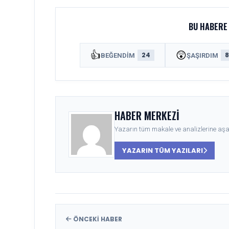
BU HABERE 
👍
😲
24
BEĞENDIM
ŞAŞIRDIM
HABER MERKEZI
Yazarın tüm makale ve analizlerine aşağ
YAZARIN TÜM YAZILARI
ÖNCEKI HABER