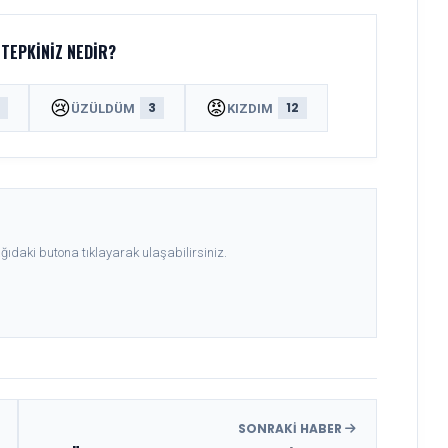
TEPKINIZ NEDIR?
😢
😡
8
3
12
ÜZÜLDÜM
KIZDIM
ıdaki butona tıklayarak ulaşabilirsiniz.
SONRAKI HABER