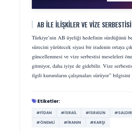
AB İLE İLIŞKILER VE VIZE SERBESTISI
Türkiye’nin AB üyeliği hedefinin sürdüğünü be
sürecini yürütecek siyasi bir iradenin ortaya 
güncellenmesi ve vize serbestisi meseleleri önem
gitmiyor, daha iyiye de gidebilir. Vize serbes
ilgili kurumların çalışmaları sürüyor” bilgisini 
Etiketler:
#FIDAN
#İSRAIL
#İSRAILIN
#SALDIR
#ÖNEMLI
#İRANIN
#KARŞI