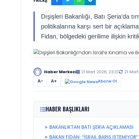
Dışişleri Bakanlığı, Batı Şeria’da tır
politikalarına karşı sert bir açıkla
Fidan, bölgedeki gerilime ilişkin kri
Haber Merkezi
21 Mart 2026, 23:37
21 Mart
A-
A+
Abone Ol
HABER BAŞLIKLARI
BAKANLIKTAN BATI ŞERİA AÇIKLAMASI
BAKAN FİDAN: “İSRAİL BARIŞ İSTEMİYOR”