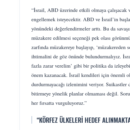
“İsrail, ABD üzerinde etkili olmaya çalışacak v
engellemek isteyecektir. ABD ve İsrail’in başla
yönündeki değerlendirmeler arttı. Bu da savaş
müzakere edilmesi seçeneği pek olası görünmüy
zarfında müzakereye başlayıp, ‘müzakereden s
ihtimalini de göz önünde bulundurmalıyız. İsr
fazla zarar verelim’ gibi bir politika da izley
önem kazanacak. İsrail kendileri için önemli o
durdurmayacağı izlenimini veriyor. Suikastler d
bitirmeye yönelik planlar olmaması değil. Soru
her fırsatta vurguluyoruz.”
“KÖRFEZ ÜLKELERI HEDEF ALINMAKT