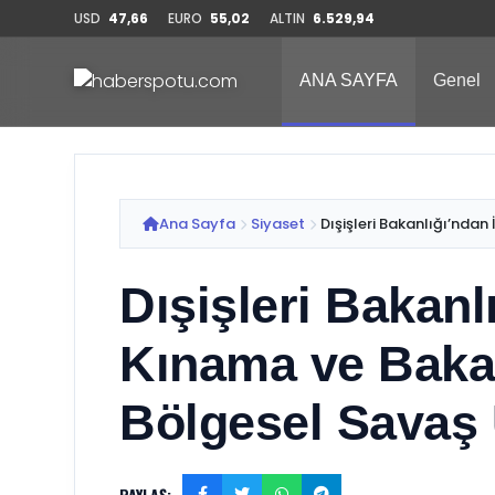
USD
47,66
EURO
55,02
ALTIN
6.529,94
ANA SAYFA
Genel
Ana Sayfa
Siyaset
Dışişleri Bakanlığı’ndan İ
Dışişleri Bakanlı
Kınama ve Baka
Bölgesel Savaş 
PAYLAŞ: