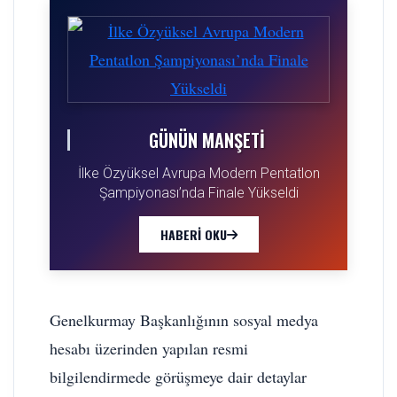
GÜNÜN MANŞETI
İlke Özyüksel Avrupa Modern Pentatlon
Şampiyonası’nda Finale Yükseldi
HABERI OKU
Genelkurmay Başkanlığının sosyal medya
hesabı üzerinden yapılan resmi
bilgilendirmede görüşmeye dair detaylar