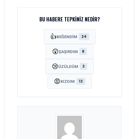
BU HABERE TEPKINIZ NEDIR?
👍
24
BEĞENDIM
😲
8
ŞAŞIRDIM
😢
3
ÜZÜLDÜM
😡
12
KIZDIM