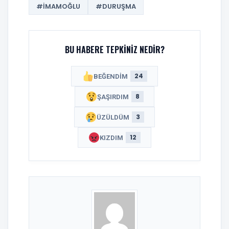
#İMAMOĞLU
#DURUŞMA
BU HABERE TEPKINIZ NEDIR?
24
BEĞENDIM
8
ŞAŞIRDIM
3
ÜZÜLDÜM
12
KIZDIM