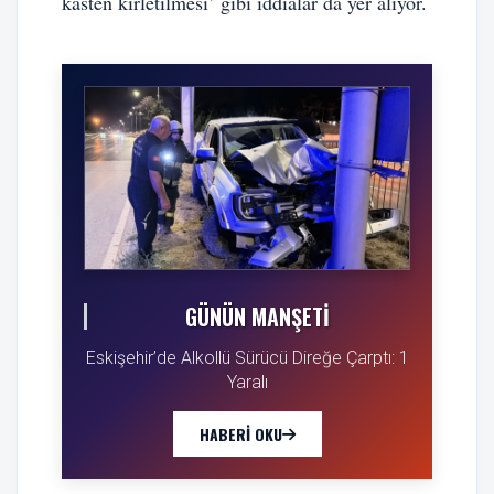
kasten kirletilmesi’ gibi iddialar da yer alıyor.
GÜNÜN MANŞETI
Eskişehir’de Alkollü Sürücü Direğe Çarptı: 1
Yaralı
HABERI OKU