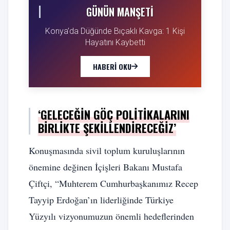
GÜNÜN MANŞETI
Konya’da Düğünde Bıçaklı Kavga: 1 Kişi
Hayatını Kaybetti
HABERI OKU
‘GELECEĞIN GÖÇ POLITIKALARINI
BIRLIKTE ŞEKILLENDIRECEĞIZ’
Konuşmasında sivil toplum kuruluşlarının
önemine değinen İçişleri Bakanı Mustafa
Çiftçi, “Muhterem Cumhurbaşkanımız Recep
Tayyip Erdoğan’ın liderliğinde Türkiye
Yüzyılı vizyonumuzun önemli hedeflerinden