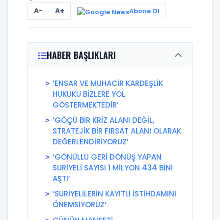
A-
A+
Abone Ol
HABER BAŞLIKLARI
‘ENSAR VE MUHACİR KARDEŞLİK
HUKUKU BİZLERE YOL
GÖSTERMEKTEDİR’
‘GÖÇÜ BİR KRİZ ALANI DEĞİL,
STRATEJİK BİR FIRSAT ALANI OLARAK
DEĞERLENDİRİYORUZ’
‘GÖNÜLLÜ GERİ DÖNÜŞ YAPAN
SURİYELİ SAYISI 1 MİLYON 434 BİNİ
AŞTI’
‘SURİYELİLERİN KAYITLI İSTİHDAMINI
ÖNEMSİYORUZ’