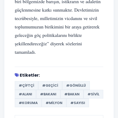
biri bölgemizde barışın, istikrarın ve adaletin
güçlenmesine katkı sunmaktır. Devletimizin
tecrübesiyle, milletimizin vicdanını ve sivil
toplumumuzun birikimini bir araya getirerek
geleceğin göç politikalarını birlikte
şekillendireceğiz” diyerek sözlerini
tamamladı.
Etiketler:
#ÇIFTÇI
#GEÇICI
#GÖNÜLLÜ
#ALANI
#BAKANI
#BAKAN
#SIVIL
#KORUMA
#MILYON
#SAYISI