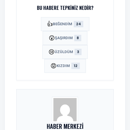
BU HABERE TEPKINIZ NEDIR?
👍
24
BEĞENDIM
😲
8
ŞAŞIRDIM
😢
3
ÜZÜLDÜM
😡
12
KIZDIM
HABER MERKEZI