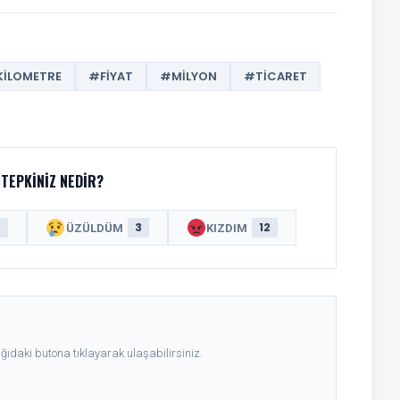
ILOMETRE
#FIYAT
#MILYON
#TICARET
TEPKINIZ NEDIR?
8
3
12
ÜZÜLDÜM
KIZDIM
ıdaki butona tıklayarak ulaşabilirsiniz.