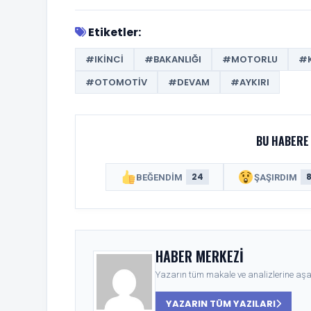
Etiketler:
#IKINCI
#BAKANLIĞI
#MOTORLU
#K
#OTOMOTIV
#DEVAM
#AYKIRI
BU HABERE 
24
BEĞENDIM
ŞAŞIRDIM
HABER MERKEZI
Yazarın tüm makale ve analizlerine aşağ
YAZARIN TÜM YAZILARI