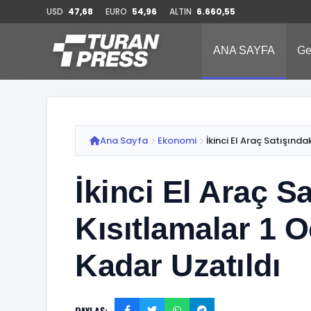
USD
47,68
EURO
54,96
ALTIN
6.660,55
ANA SAYFA
Ge
Ana Sayfa
Ekonomi
İkinci El Araç Satışındak
İkinci El Araç S
Kısıtlamalar 1 O
Kadar Uzatıldı
PAYLAŞ: