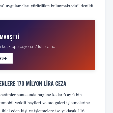
sı’ uygulamaları yürürlükte bulunmaktadır” denildi.
MANŞETI
arkotik operasyonu: 2 tutuklama
KU
ENLERE 170 MILYON LIRA CEZA
denetimler sonucunda bugüne kadar 6 ay 6 bin
mobil yetkili bayileri ve oto galeri işletmelerine
 ihlal eden kişi ve işletmelere ise yaklaşık 116