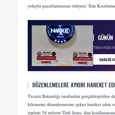
yoluyla pazarlanmasını önleyen ‘İlan Kısıtlama
GÜNÜN 
Yalova’da n
HABERI O
DÜZENLEMELERE AYKIRI HAREKET ED
Ticaret Bakanlığı tarafından gerçekleştirilen 
kilometre düzenlemesine aykırı hareket eden oto
toplam 54 milyon Türk lirası, ilan kısıtlamasını