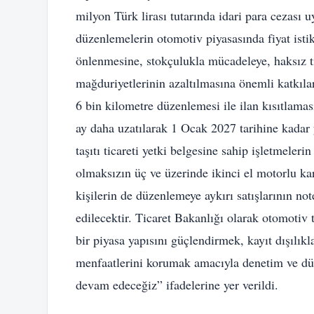
milyon Türk lirası tutarında idari para cezası
düzenlemelerin otomotiv piyasasında fiyat istikr
önlenmesine, stokçulukla mücadeleye, haksız ti
mağduriyetlerinin azaltılmasına önemli katkılar
6 bin kilometre düzenlemesi ile ilan kısıtlama
ay daha uzatılarak 1 Ocak 2027 tarihine kadar y
taşıtı ticareti yetki belgesine sahip işletmelerin
olmaksızın üç ve üzerinde ikinci el motorlu kara
kişilerin de düzenlemeye aykırı satışlarının n
edilecektir. Ticaret Bakanlığı olarak otomotiv t
bir piyasa yapısını güçlendirmek, kayıt dışılık
menfaatlerini korumak amacıyla denetim ve düz
devam edeceğiz” ifadelerine yer verildi.