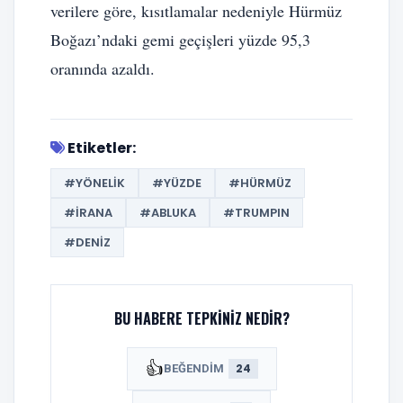
verilere göre, kısıtlamalar nedeniyle Hürmüz
Boğazı’ndaki gemi geçişleri yüzde 95,3
oranında azaldı.
Etiketler:
#YÖNELIK
#YÜZDE
#HÜRMÜZ
#İRANA
#ABLUKA
#TRUMPIN
#DENIZ
BU HABERE TEPKINIZ NEDIR?
👍
24
BEĞENDIM