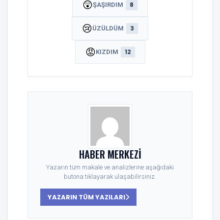
😲
8
ŞAŞIRDIM
😢
3
ÜZÜLDÜM
😡
12
KIZDIM
HABER MERKEZI
Yazarın tüm makale ve analizlerine aşağıdaki
butona tıklayarak ulaşabilirsiniz.
YAZARIN TÜM YAZILARI