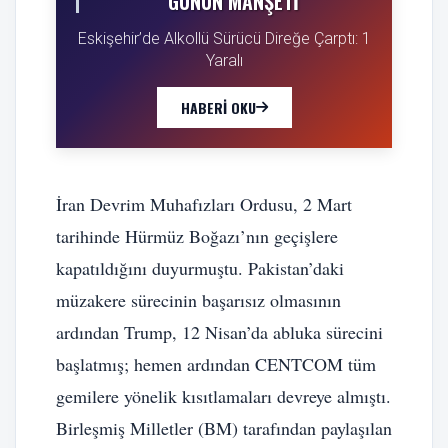
GÜNÜN MANŞETI
Eskişehir’de Alkollü Sürücü Direğe Çarptı: 1
Yaralı
HABERI OKU
İran Devrim Muhafızları Ordusu, 2 Mart
tarihinde Hürmüz Boğazı’nın geçişlere
kapatıldığını duyurmuştu. Pakistan’daki
müzakere sürecinin başarısız olmasının
ardından Trump, 12 Nisan’da abluka sürecini
başlatmış; hemen ardından CENTCOM tüm
gemilere yönelik kısıtlamaları devreye almıştı.
Birleşmiş Milletler (BM) tarafından paylaşılan