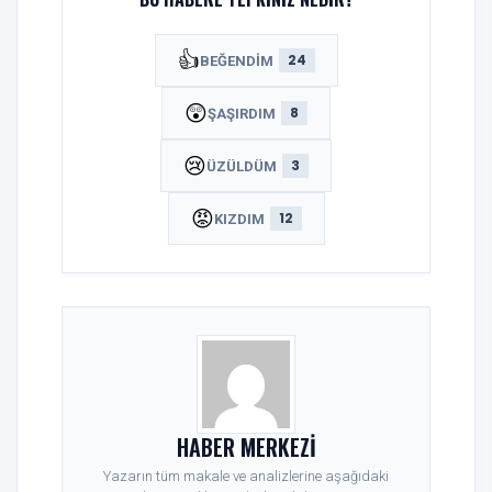
👍
24
BEĞENDIM
😲
8
ŞAŞIRDIM
😢
3
ÜZÜLDÜM
😡
12
KIZDIM
HABER MERKEZI
Yazarın tüm makale ve analizlerine aşağıdaki