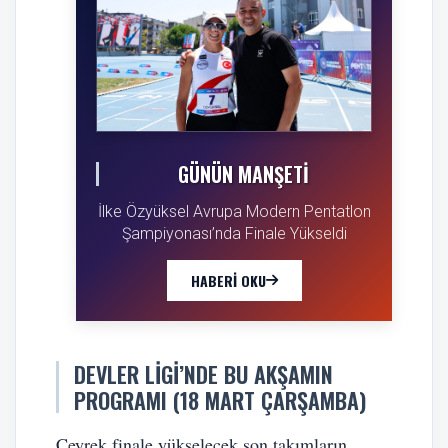
GÜNÜN MANŞETI
İlke Özyüksel Avrupa Modern Pentatlon
Şampiyonası’nda Finale Yükseldi
HABERI OKU
DEVLER LIGI’NDE BU AKŞAMIN
PROGRAMI (18 MART ÇARŞAMBA)
Çeyrek finale yükselecek son takımların