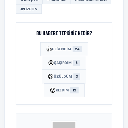
#LIZBON
BU HABERE TEPKINIZ NEDIR?
👍
24
BEĞENDIM
😲
8
ŞAŞIRDIM
😢
3
ÜZÜLDÜM
😡
12
KIZDIM