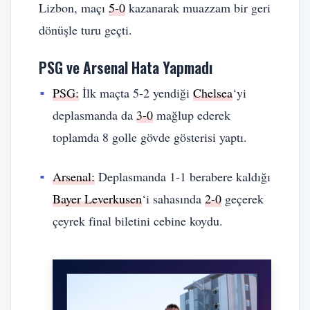
Lizbon, maçı
5-0
kazanarak muazzam bir geri
dönüşle turu geçti.
PSG ve Arsenal Hata Yapmadı
PSG:
İlk maçta 5-2 yendiği
Chelsea
‘yi
deplasmanda da
3-0
mağlup ederek
toplamda 8 golle gövde gösterisi yaptı.
Arsenal:
Deplasmanda 1-1 berabere kaldığı
Bayer Leverkusen
‘i sahasında
2-0
geçerek
çeyrek final biletini cebine koydu.