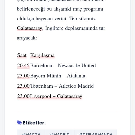
belirleneceği bu akşamki maç programı
oldukça heyecan verici. Temsilcimiz
Galatasaray
, İngiltere deplasmanında tur
arayacak:
Saat
Karşılaşma
20.45
Barcelona – Newcastle United
23.00
Bayern Münih – Atalanta
23.00
Tottenham – Atletico Madrid
23.00
Liverpool – Galatasaray
Etiketler:
#MAÇTA
#MADRID
#DEPLASMANDA