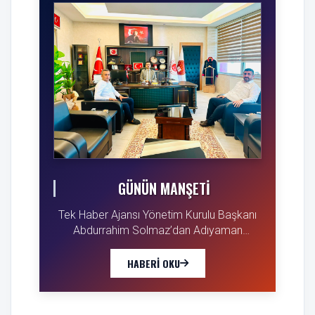
GÜNÜN MANŞETI
Tek Haber Ajansı Yönetim Kurulu Başkanı
Abdurrahim Solmaz’dan Adıyaman
Cumhuriyet Başsavcısı Özgür Celbek’e
Hayırlı Olsun Ziyareti
HABERI OKU