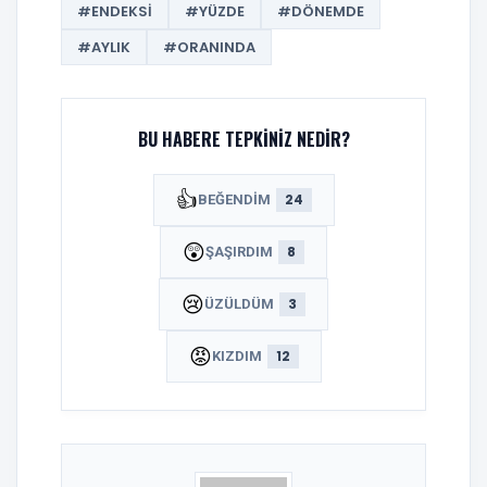
#ENDEKSI
#YÜZDE
#DÖNEMDE
#AYLIK
#ORANINDA
BU HABERE TEPKINIZ NEDIR?
👍
24
BEĞENDIM
😲
8
ŞAŞIRDIM
😢
3
ÜZÜLDÜM
😡
12
KIZDIM