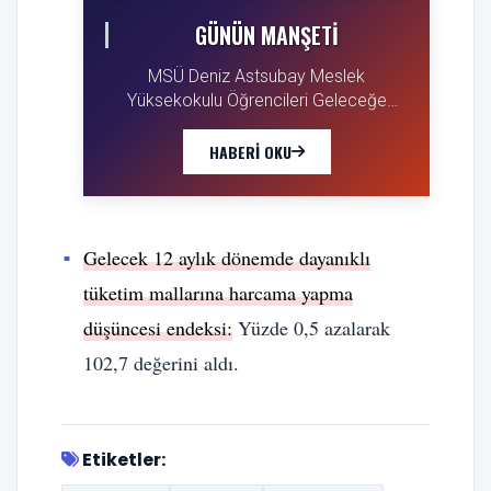
GÜNÜN MANŞETI
MSÜ Deniz Astsubay Meslek
Yüksekokulu Öğrencileri Geleceğe
Hazırlanıyor
HABERI OKU
Gelecek 12 aylık dönemde dayanıklı
tüketim mallarına harcama yapma
düşüncesi endeksi:
Yüzde 0,5 azalarak
102,7 değerini aldı.
Etiketler: